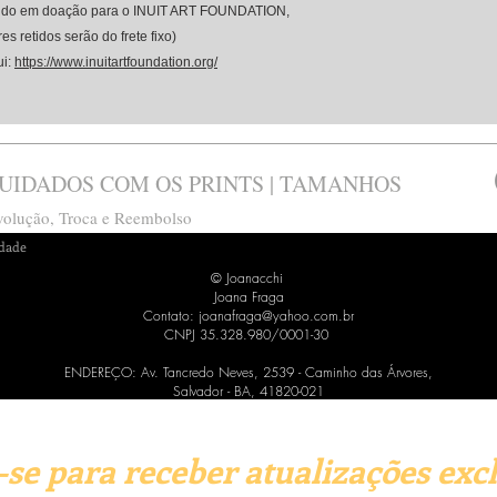
tido em doação para o INUIT ART FOUNDATION,
es retidos serão do frete fixo)
ui:
https://www.inuitartfoundation.org/
UIDADOS COM OS PRINTS | TAMANHOS
evolução, Troca e Reembolso
idade
© Joanacchi
Joana Fraga
Contato:
joanafraga@yahoo.com.br
CNPJ 35.328.980/0001-30
ENDEREÇO: Av. Tancredo Neves, 2539 - Caminho das Árvores,
Salvador - BA, 41820-021
*Data estimada de envio: 40 DIAS ÚTEIS
-se para receber atualizações excl