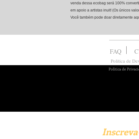
venda dessa ecobag será 100% conver
em apoio a artistas inuit! (Os únicos valor
Você também pode doar diretamente aq
FAQ
C
Política de D
Política de Privac
Inscreva