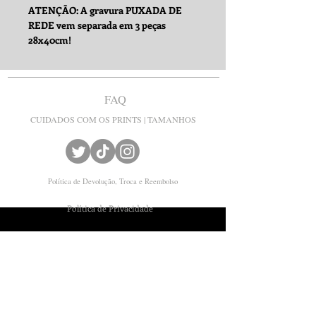
ATENÇÃO: A gravura PUXADA DE
REDE vem separada em 3 peças
28x40cm!
FAQ
CUIDADOS COM OS PRINTS | TAMANHOS
Política de Devolução, Troca e Reembolso
Política de Privacidade
© Joanacchi
Joana Fraga
Contato:
joanafraga@yahoo.com.br
CNPJ
35.328.980
/0001-30