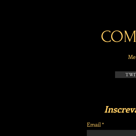
COM
Me 
TWI
Inscrev
Email