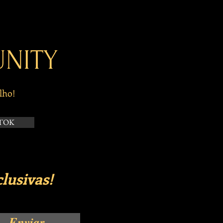
NITY
lho!
TOK
lusivas!
Enviar