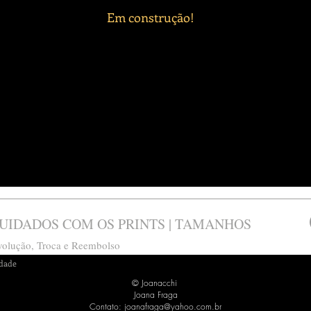
Em construção!
UIDADOS COM OS PRINTS | TAMANHOS
evolução, Troca e Reembolso
idade
© Joanacchi
Joana Fraga
Contato:
joanafraga@yahoo.com.br