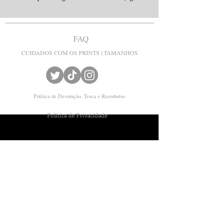
FAQ
CUIDADOS COM OS PRINTS | TAMANHOS
Política de Devolução, Troca e Reembolso
Política de Privacidade
© Joanacchi
Joana Fraga
Contato:
joanafraga@yahoo.com.br
CNPJ
35.328.980
/0001-30
ENDEREÇO: Av. Tancredo Neves, 2539 -
Caminho das Árvores,
Salvador - BA,
41820-021
*Data estimada de envio: 40 DIAS ÚTEIS